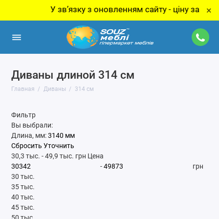
У звʼязку з оновленням сайту - ціну за товар ут
×
Диваны длиной 314 см
Главная
Диваны
314 см
Фильтр
Вы выбрали:
Длина, мм:
3140 мм
Сбросить
Уточнить
30,3 тыс.
-
49,9 тыс.
грн
Цена
-
грн
30 тыс.
35 тыс.
40 тыс.
45 тыс.
50 тыс.