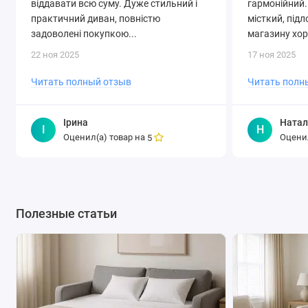
віддавати всю суму. Дуже стильний і
гармонійний.
практичний диван, повністю
місткий, підл
задоволені покупкою...
магазину хор
22 ноя 2025
17 ноя 2025
Читать полный отзыв
Читать полн
Ірина
Натал
І
Н
Оценил(а) товар на
Оценил
5
Полезные статьи