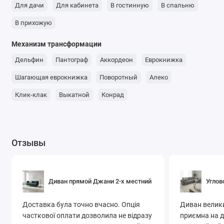
Для дачи
Для кабинета
В гостинную
В спальню
В прихожую
Механизм трансформации
Дельфин
Пантограф
Аккордеон
Еврокнижка
Шагающая еврокнижка
Поворотный
Алеко
Клик-клак
Выкатной
Конрад
Отзывы
Диван прямой Джани 2-х местний
Углов
Доставка була точно вчасно. Опція
Диван велики
часткової оплати дозволила не відразу
приємна на д