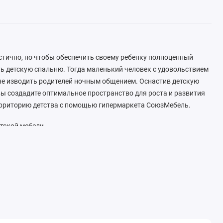
стично, но чтобы обеспечить своему ребенку полноценный
ть детскую спальню. Тогда маленький человек с удовольствием
 не изводить родителей ночным общением. Оснастив детскую
ы создадите оптимальное пространство для роста и развития
рриторию детства с помощью гипермаркета СоюзМебель.
тской мебели
отовлении детской комнаты производители обязаны
ые материалы. Дерево, плиты ДВП, ДСП, МДФ,
талл, пластик, лакокрасочные материалы.
Люди старшего поколения могут любить громоздкий сервант
возраст и цену. Малышам нужна супер-удобная, желательно –
ная детская комната. Внутрь шкафов и комодов должны влезть
го учебных пособий, что-то из спортивного инвентаря. И,