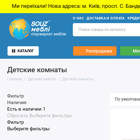
переїхали! Нова адреса: м. Київ, просп. С. Бандери, 21, 
О НАС
ДОСТАВКА И ОПЛАТА
КРЕДИ
Распродажа
Ме
КАТАЛОГ
Детские комнаты
Главная
Детская мебель
Детские комнаты
Фильтр
Наличие
Есть в наличии
1
Сбросить
Выберите фильтры
Фильтр
Выберите фильтры