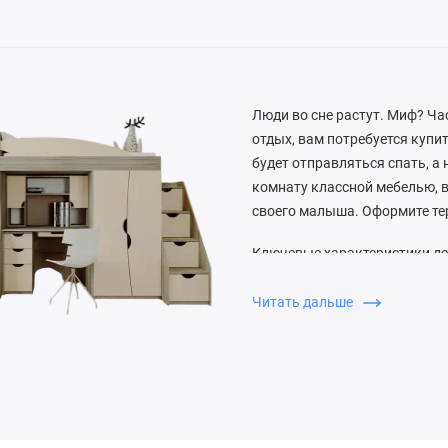
Люди во сне растут. Миф? Ча
отдых, вам потребуется купи
будет отправляться спать, а
комнату классной мебелью, в
своего малыша. Оформите те
Ключевые характеристики де
Безопасность. При изг
Читать дальше
использовать безопасн
сертифицированный ме
Эргономичный дизайн. 
за его статусный вид, 
без углов, вместитель
любимые игрушки, немно