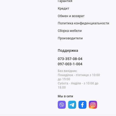
каталог интернет-магазина м
Гарантия
Кредит
Три причины, чтобы купить 
Обмен и возврат
Наша компания много лет ра
Политика конфиденциальности
накопили ценный опыт и свя
Сборка мебели
детских спален. Поэтому пре
Производители
заточен под эксплуатацию д
гарантиями продавца и изгот
Поддержка
073-357-08-04
Цена детских комнат в катал
097-003-1-004
“премиум”. Вы можете подоб
Без вихідних:
бюджетом.
Понеділок - п'ятниця з 10:00
до 19:00
Многообразие тем и стилист
Субота - Неділя - з 10:00 до
18:00
продукции свою любимую кров
Мы в сети
Консультацию по подбору де
телефонe либо в нашем салоне
метро Почайна). Если вы уже