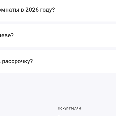
естественно, в ней дол
омнаты в 2026 году?
Конвенцию ООН про пра
Цветовая гамма. Серый
позволяет отдохнуть г
оптимизмом. Поэтому п
иеве?
колористику своей про
поддерживать в ребен
Идея. Хорошо, когда в
автомобилями, диснеев
животным.
 рассрочку?
Комплектация. В компл
стол, стул, детский шк
Как выбрать детскую спаль
Разумные родители привлека
пользователя. Предваритель
стилистическое решение прос
Покупателям
Оговаривают бюджет планиру