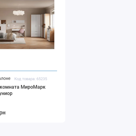
алоне
Код товара: 65235
 комната МироМарк
униор
грн