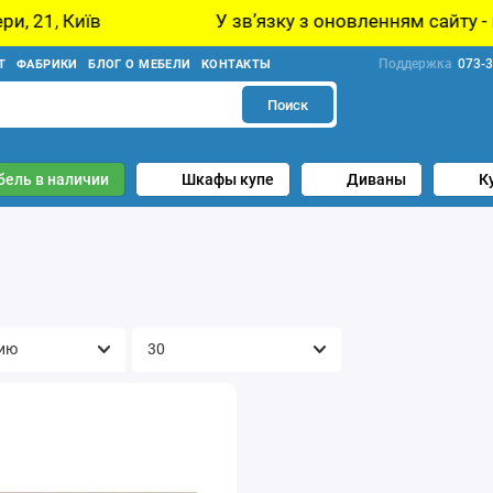
Київ
У звʼязку з оновленням сайту - ціну за
Поддержка
073-3
Т
ФАБРИКИ
БЛОГ О МЕБЕЛИ
КОНТАКТЫ
Поиск
бель в наличии
Шкафы купе
Диваны
К