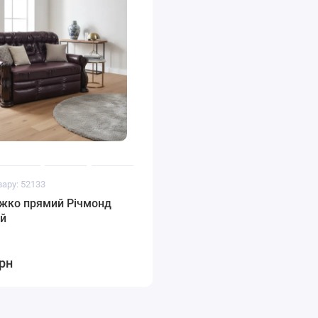
вару: 52133
іжко прямий Річмонд
ий
грн