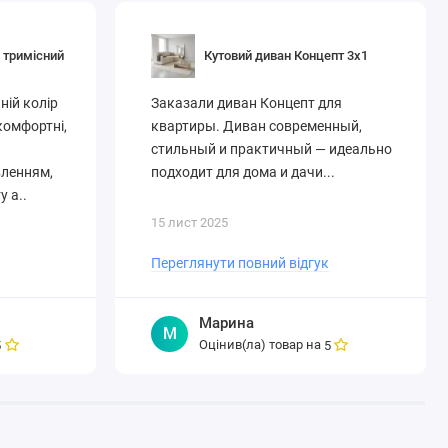
 тримісний
Кутовий диван Концепт 3x1
ній колір
Заказали диван Концепт для
комфортні,
квартиры. Диван современный,
стильный и практичный — идеально
вленням,
подходит для дома и дачи...
у а..
15 лист 2025
Переглянути повний відгук
Марина
М
Оцінив(ла) товар на
5
5