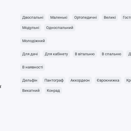
Двоспальні
Маленькі
Ортопедичні
Великі
Гост
Модульні
Односпальний
Молодіжний
Для дачі
Для кабінету
В вітальню
В спальню
Д
В наявності
Дельфін
Пантограф
Аккордеон
Єврокнижка
Кр
ї
Викатний
Конрад