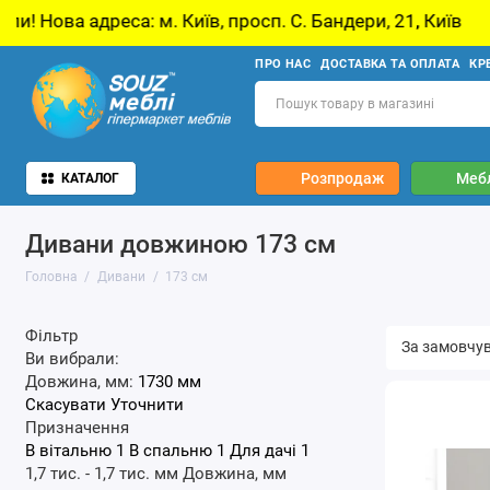
еса: м. Київ, просп. С. Бандери, 21, Київ
У 
ПРО НАС
ДОСТАВКА ТА ОПЛАТА
КР
Розпродаж
Мебл
КАТАЛОГ
Дивани довжиною 173 см
Головна
Дивани
173 см
Фільтр
Ви вибрали:
Довжина, мм:
1730 мм
Скасувати
Уточнити
Призначення
В вітальню
1
В спальню
1
Для дачі
1
1,7 тис.
-
1,7 тис.
мм
Довжина, мм