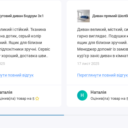
утовий диван Бодрум 3х1
Диван прямий Шелбі
ликий і стійкий. Тканина
Диван великий, місткий, си
на дотик, серый колір
гарно виглядає. Подушки 
ний. Ящик для білизни
ящик для білизни зручний.
підлокітники зручні. Сервіс
Менеджер допоміг із замо
 хороший, доставка шви..
кур’єр заніс диван в кімнат
025
17 лист 2025
ути повний відгук
Переглянути повний відгук
аталія
Наталія
Н
цінив(ла) товар на
Оцінив(ла) товар на
5