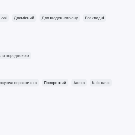
ьові
Двомісний
Для щоденного сну
Розкладні
ля передпокою
окуюча єврокнижка
Поворотний
Алеко
Клік-кляк