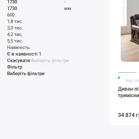
-
мм
600
1,8 тис.
3,0 тис.
4,2 тис.
5,5 тис.
Наявність
Є в наявності
1
Скасувати
Виберіть фільтри
Фільтр
Виберіть фільтри
Код то
Диван-л
тримісн
34 874 