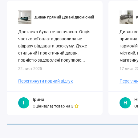
Диван прямий Джані двомісний
К
Доставка була точно вчасно. Опція
Диван ве
часткової оплати дозволила не
приємна 
відразу віддавати всю суму. Дуже
гармоній
стильний і практичний диван,
місткий, 
повністю задоволені покупкою...
магазину
22 лист 2025
17 лист 2
Переглянути повний відгук
Переглян
Ірина
Н
І
Н
Оцінив(ла) товар на
О
5