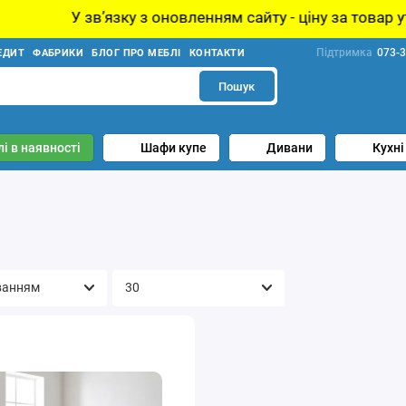
звʼязку з оновленням сайту - ціну за товар уточнюйте у
Підтримка
073-3
ЕДИТ
ФАБРИКИ
БЛОГ ПРО МЕБЛІ
КОНТАКТИ
Пошук
і в наявності
Шафи купе
Дивани
Кухні