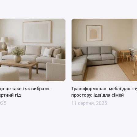
що це таке і як вибрати -
Трансформовані меблі для гн
ртний гід
простору: ідеї для сімей
025
11 серпня, 2025