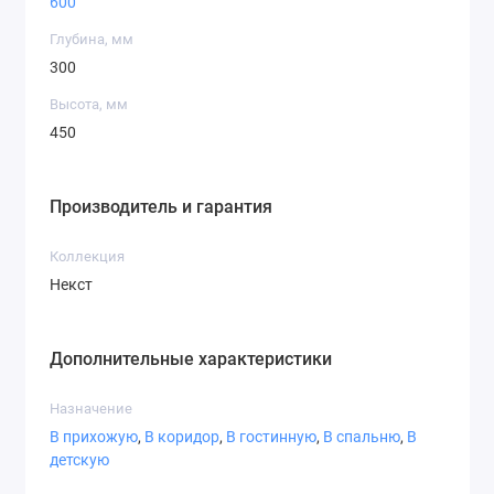
600
Металлический каркас — долговечность и
Глубина, мм
устойчивость
300
Оптимально для небольших помещений
Высота, мм
450
Производитель и гарантия
Коллекция
Некст
Дополнительные характеристики
Назначение
В прихожую
,
В коридор
,
В гостинную
,
В спальню
,
В
детскую