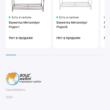
Есть в салоне
Есть в салоне
Ес
Банкетка МеталлАрт
Банкетка МеталлАрт
Бан
Родос1
РодосБ
Рон
Нет в продаже
Нет в продаже
Нет
СоюзМебель
2026