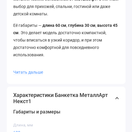
выбор для прихожей, спальни, гостиной или даже
детской комнаты.
Её габариты —
длина 60 см
,
глубина 30 см
,
высота 45
см
. Это делает модель достаточно компактной,
чтобы вписаться в узкий коридор, и при этом
достаточно комфортной для повседневного
использования.
Характеристики:
Читать дальше
Модель:
Банкетка Некст1
Производитель:
МеталлАрт
Длина:
600 мм
Характеристики Банкетка МеталлАрт
Глубина:
300 мм
Некст1
Высота:
450 мм
Габариты и размеры
Преимущества:
Длина, мм
Минималистичный и универсальный дизайн