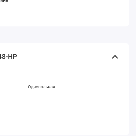
аине
48-HP
Однопальная