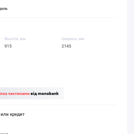
дель
Высота, мм
Ширина, мм
915
2145
 или кредит