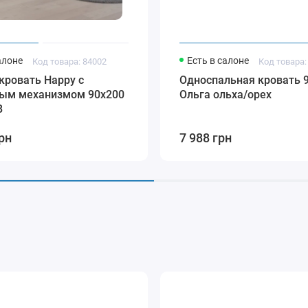
алоне
Есть в салоне
Код товара: 84002
Код товара:
кровать Happy с
Односпальная кровать 
ым механизмом 90x200
Ольга ольха/орех
B
рн
7 988 грн