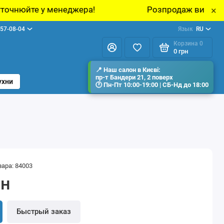
жера!
Розпродаж виставкових зразків меблів
×
57-08-04
Язык
RU
Корзина
0
0 грн
ухни
вара: 84003
рн
Быстрый заказ