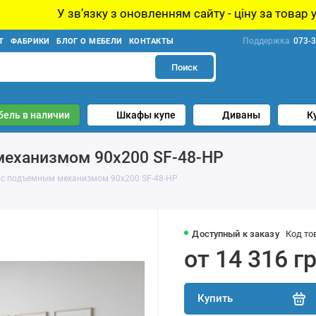
 з оновленням сайту - ціну за товар уточнюйте у менед
Поддержка
073-3
Т
ФАБРИКИ
БЛОГ О МЕБЕЛИ
КОНТАКТЫ
Поиск
бель в наличии
Шкафы купе
Диваны
К
механизмом 90x200 SF-48-HP
 с подъемным механизмом 90x200 SF-48-HP
Доступный к заказу
Код то
от 14 316 г
Купить