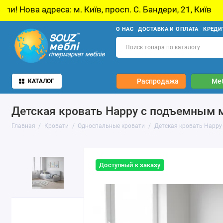
 Київ, просп. С. Бандери, 21, Київ
У звʼязку
О НАС
ДОСТАВКА И ОПЛАТА
КРЕДИ
Распродажа
Ме
КАТАЛОГ
Детская кровать Happy с подъемным 
Главная
Кровати
Односпальные кровати
Детская кровать Happy
Доступный к заказу