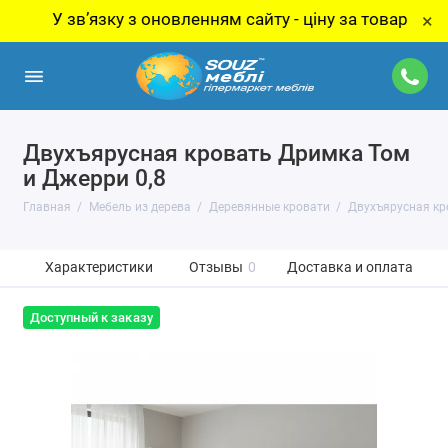
У звʼязку з оновленням сайту - ціну за товар уточнюйт
×
Двухъярусная кровать Дримка Том
и Джерри 0,8
Главная
Мебель из дерева
Деревянные кровати
Двухъярусная кр
Характеристики
Отзывы
0
Доставка и оплата
Доступный к заказу