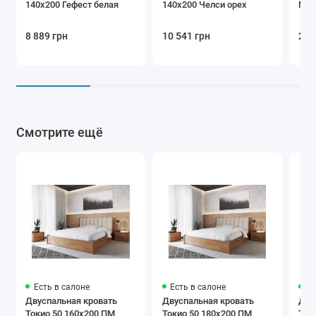
140х200 Гефест белая
140х200 Челси орех
Мил
8 889 грн
10 541 грн
23 
Смотрите ещё
Есть в салоне
Есть в салоне
Ес
Двуспальная кровать
Двуспальная кровать
Дву
Токио 50 160х200 ПМ
Токио 50 180х200 ПМ
Ток