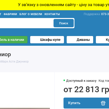
зку з оновленням сайту - ціну за товар уточнюйте у мен
Поддержка
073-3
Т
ФАБРИКИ
БЛОГ О МЕБЕЛИ
КОНТАКТЫ
Поиск
бель в наличии
Шкафы купе
Диваны
К
ниор
оМарк Асти Джуниор
Доступный к заказу
Код то
от 22 813 г
Купить