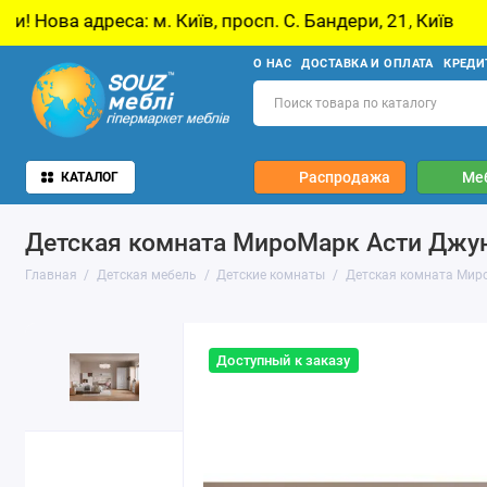
 м. Київ, просп. С. Бандери, 21, Київ
У звʼя
О НАС
ДОСТАВКА И ОПЛАТА
КРЕДИ
Распродажа
Ме
КАТАЛОГ
Детская комната МироМарк Асти Джу
Главная
Детская мебель
Детские комнаты
Детская комната Мир
Доступный к заказу