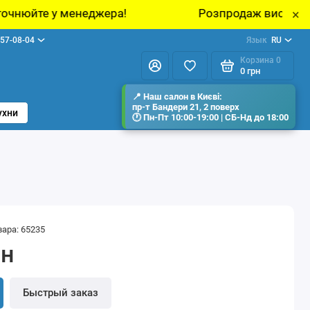
еджера!
Розпродаж виставкових зразків меб
×
57-08-04
Язык
RU
Корзина
0
0 грн
ухни
вара: 65235
рн
Быстрый заказ