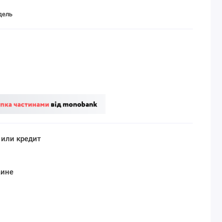
дель
 или кредит
аине