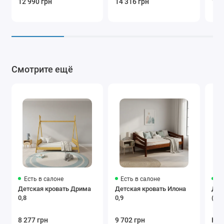
12 990 грн
14 316 грн
12 
Смотрите ещё
Есть в салоне
Есть в салоне
Ес
Детская кровать Дрима
Детская кровать Илона
Дет
0,8
0,9
(ш)
8 277 грн
9 702 грн
Нет