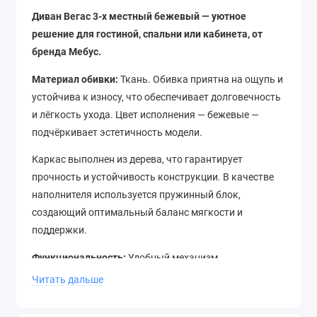
Диван Вегас 3-х местный бежевый — уютное
решение для гостиной, спальни или кабинета, от
бренда Мебус.
Материал обивки:
Ткань. Обивка приятна на ощупь и
устойчива к износу, что обеспечивает долговечность
и лёгкость ухода. Цвет исполнения — бежевые —
подчёркивает эстетичность модели.
Каркас выполнен из дерева, что гарантирует
прочность и устойчивость конструкции. В качестве
наполнителя используется пружинный блок,
создающий оптимальный баланс мягкости и
поддержки.
Функциональность:
Удобный механизм
трансформации позволяет легко превратить диван в
Читать дальше
полноценное спальное место размером 135x185 см
для комфортного отдыха.