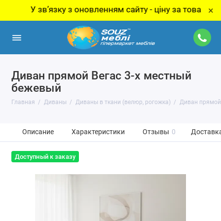
У звʼязку з оновленням сайту - ціну за товар уточнюй
×
Диван прямой Вегас 3-х местный
бежевый
Главная
Диваны
Диваны в ткани (велюр, рогожка)
Диван прямой 
Описание
Характеристики
Отзывы
0
Доставка
Доступный к заказу