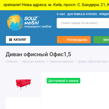
 адреса: м. Київ, просп. С. Бандери, 21, Київ
О НАС
ДОСТАВКА И ОПЛАТА
КРЕДИ
Распродажа
Ме
КАТАЛОГ
Диван офисный Офис1,5
Главная
Офисная мебель
Офисные диваны
Диван офисный Офис
Доступный к заказу