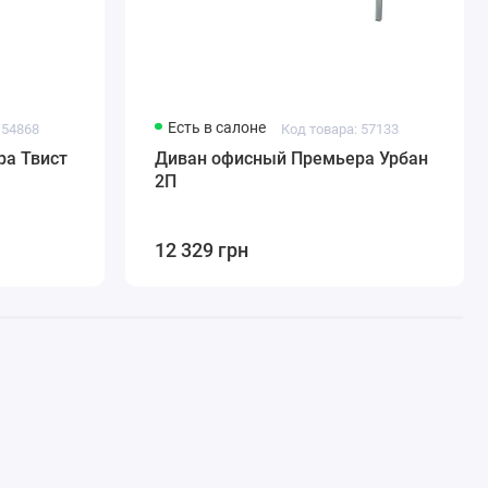
Есть в салоне
 54868
Код товара: 57133
а Твист
Диван офисный Премьера Урбан
2П
12 329 грн