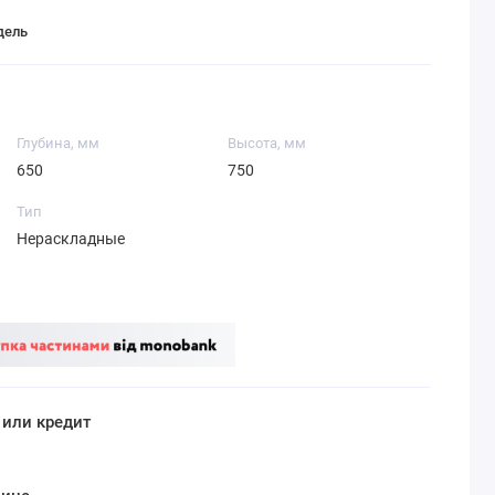
дель
Глубина, мм
Высота, мм
650
750
Тип
Нераскладные
 или кредит