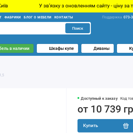
У звʼязку з оновленням сайту - ціну за товар уточнюй
Поддержка
073-3
Т
ФАБРИКИ
БЛОГ О МЕБЕЛИ
КОНТАКТЫ
Поиск
бель в наличии
Шкафы купе
Диваны
К
1,5
Доступный к заказу
Код то
от 10 739 г
Купить