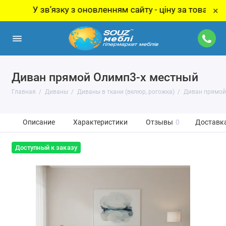
У звʼязку з оновленням сайту - ціну за товар уточнюй
×
Диван прямой Олимп3-х местный
Главная
Диваны
Диваны в ткани (велюр, рогожка)
Диван прямой
Описание
Характеристики
Отзывы
0
Доставка
Доступный к заказу