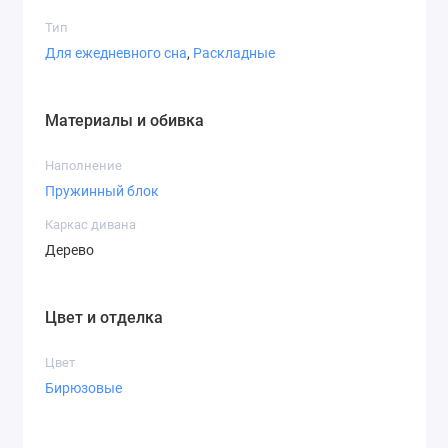
комфортные моменты отдыха и подчеркнёт уютную
Тип
атмосферу вашего дома.
Для ежедневного сна
,
Раскладные
Материалы и обивка
Наполнение
Пружинный блок
Каркас дивана
Дерево
Цвет и отделка
Цвет
Бирюзовые