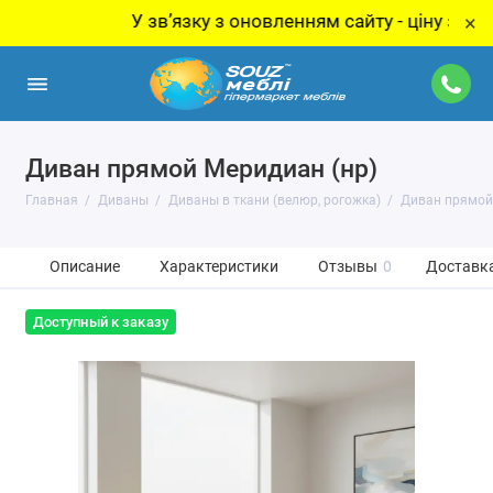
У звʼязку з оновленням сайту - ціну за товар у
×
Диван прямой Меридиан (нр)
Главная
Диваны
Диваны в ткани (велюр, рогожка)
Диван прямой
Описание
Характеристики
Отзывы
0
Доставка
Доступный к заказу