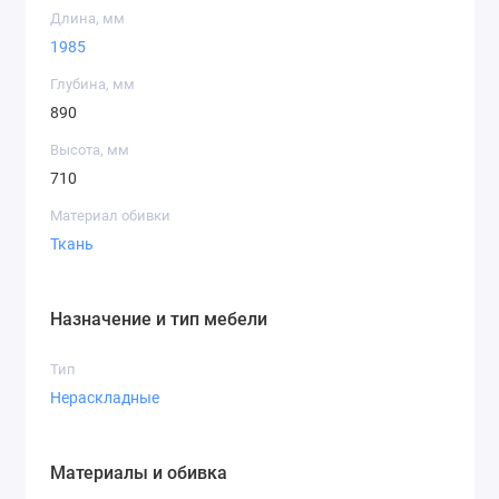
Длина, мм
Эргономичная посадка
1985
Качественные материалы обивки
Лёгкость ухода за тканью
Глубина, мм
Надёжная конструкция каркаса
890
Современный дизайн, подходящий под разные
Высота, мм
стили интерьера
710
Диван
Диван Меридиан (нр)
подарит вам
Материал обивки
комфортные моменты отдыха и подчеркнёт уютную
Ткань
атмосферу вашего дома.
Назначение и тип мебели
Тип
Нераскладные
Материалы и обивка