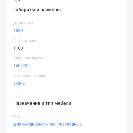
Габариты и размеры
Габариты изделия
Длина: 158 см
Длина, мм
Глубина: 110 см
1580
Преимущества модели
Глубина, мм
1100
Эргономичная посадка
Спальное место
Качественные материалы обивки
140x200
Лёгкость ухода за тканью
Надёжная конструкция каркаса
Материал обивки
Современный дизайн, подходящий под разные
Ткань
стили интерьера
Диван
Диван Ницца 1,4
подарит вам комфортные
Назначение и тип мебели
моменты отдыха и подчеркнёт уютную атмосферу
вашего дома.
Тип
Для ежедневного сна
,
Раскладные