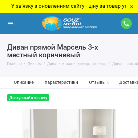
звʼязку з оновленням сайту - ціну за товар уточнюйте у
×
Диван прямой Марсель 3-х
местный коричневый
Главная
Диваны
Диваны в ткани (велюр, рогожка)
Диван прямой
Описание
Характеристики
Отзывы
0
Доставка
Доступный к заказу