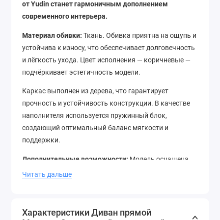
от Yudin станет гармоничным дополнением
современного интерьера.
Материал обивки:
Ткань. Обивка приятна на ощупь и
устойчива к износу, что обеспечивает долговечность
и лёгкость ухода. Цвет исполнения — коричневые —
подчёркивает эстетичность модели.
Каркас выполнен из дерева, что гарантирует
прочность и устойчивость конструкции. В качестве
наполнителя используется пружинный блок,
создающий оптимальный баланс мягкости и
поддержки.
Дополнительные возможности:
Модель оснащена
вместительным ящиком для хранения постельных
Читать дальше
принадлежностей, что помогает эффективно
организовать пространство.
Характеристики Диван прямой
Габариты изделия