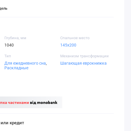
дель
Глубина, мм
Спальное место
1040
145х200
Тип
Механизм трансформации
Для ежедневного сна
,
Шагающая еврокнижка
Раскладные
 или кредит