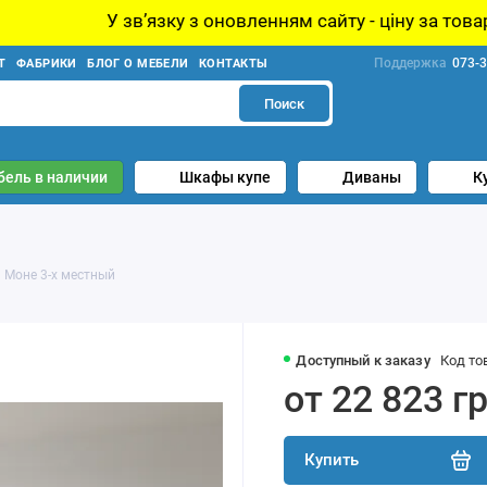
У звʼязку з оновленням сайту - ціну за товар уточнюйте
Поддержка
073-3
Т
ФАБРИКИ
БЛОГ О МЕБЕЛИ
КОНТАКТЫ
Поиск
бель в наличии
Шкафы купе
Диваны
К
 Моне 3-х местный
Доступный к заказу
Код то
от 22 823 г
Купить