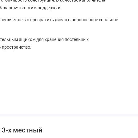
 устойчивость конструкции. В качестве наполнителя
аланс мягкости и поддержки.
воляет легко превратить диван в полноценное спальное
тельным ящиком для хранения постельных
 пространство.
 3-х местный
 интерьера