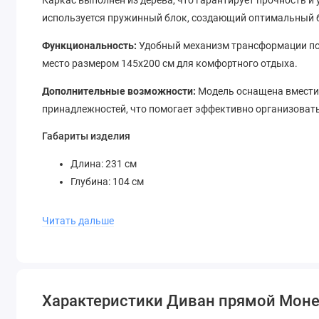
Каркас выполнен из дерева, что гарантирует прочность и
используется пружинный блок, создающий оптимальный б
Функциональность:
Удобный механизм трансформации поз
место размером 145х200 см для комфортного отдыха.
Дополнительные возможности:
Модель оснащена вмести
принадлежностей, что помогает эффективно организовать
Габариты изделия
Длина: 231 см
Глубина: 104 см
Преимущества модели
Читать дальше
Эргономичная посадка
Качественные материалы обивки
Лёгкость ухода за тканью
Надёжная конструкция каркаса
Характеристики Диван прямой Моне
Современный дизайн, подходящий под разные стили