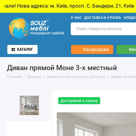
дреса: м. Київ, просп. С. Бандери, 21, Київ
О НАС
ДОСТАВКА И ОПЛАТА
КРЕДИ
Распродажа
Ме
КАТАЛОГ
Диван прямой Моне 3-х местный
Главная
Диваны
Диваны в ткани (велюр, рогожка)
Диван прямой
Доступный к заказу