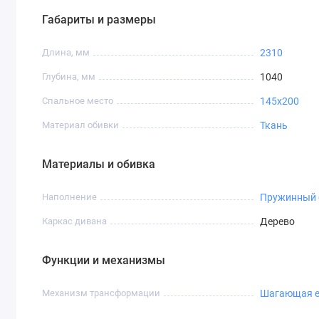
Диван
Диван Моне 3-х местный
подарит вам комфортные 
Габариты и размеры
дома.
Длина, мм
2310
Глубина, мм
1040
Спальное место
145х200
Материал обивки
Ткань
Материалы и обивка
Наполнение
Пружинный 
Каркас дивана
Дерево
Функции и механизмы
Механизм трансформации
Шагающая 