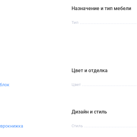
моменты отдыха и подчеркнёт уютную атмосферу вашего
Назначение и тип мебели
Тип
Цвет и отделка
блок
Цвет
Дизайн и стиль
еврокнижка
Стиль