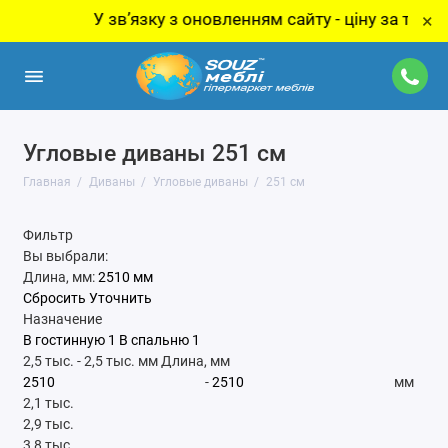
У звʼязку з оновленням сайту - ціну за товар ут
×
Угловые диваны 251 см
Главная
Диваны
Угловые диваны
251 см
Фильтр
Вы выбрали:
Длина, мм:
2510 мм
Сбросить
Уточнить
Назначение
В гостинную
1
В спальню
1
2,5 тыс.
-
2,5 тыс.
мм
Длина, мм
-
мм
2,1 тыс.
2,9 тыс.
3,8 тыс.