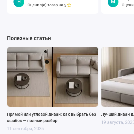
Н
М
Оценил(а) товар на
Оценил
5
Полезные статьи
Прямой или угловой диван: как выбрать без
Лучший диван д
ошибок — полный разбор
19 августа, 202
11 сентября, 2025