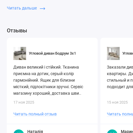
удобен как для сна, так и для отдыха.
Читать дальше
Мягкие подушки и прочная обивка
Трансформируемые модели
Отзывы
Современные и классические дизайны
Купите угловой диван 251 см в Киеве — комфорт от
СоюзМебель.
Угловой диван Бодрум 3х1
Углов
Диван великий і стійкий. Тканина
Заказали ди
приємна на дотик, серый колір
квартиры. Д
гармонійний. Ящик для білизни
стильный и 
місткий, підлокітники зручні. Сервіс
подходит для
магазину хороший, доставка шви..
17 ноя 2025
15 ноя 2025
Читать полный отзыв
Читать полн
Наталія
Мари