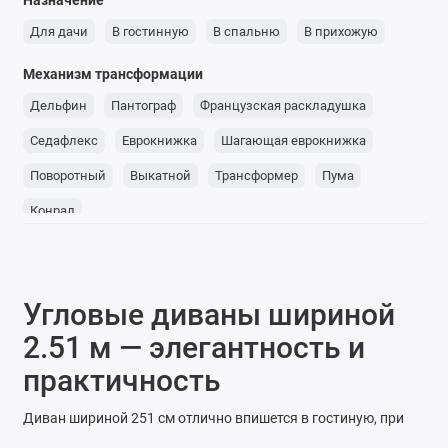
Назначение
Для дачи
В гостинную
В спальню
В прихожую
Механизм трансформации
Дельфин
Пантограф
Французская раскладушка
Седафлекс
Еврокнижка
Шагающая еврокнижка
Поворотный
Выкатной
Трансформер
Пума
Конрад
Угловые диваны шириной
2.51 м — элегантность и
практичность
Диван шириной 251 см отлично впишется в гостиную, при
этом не перегрузит пространство. Он функционален и