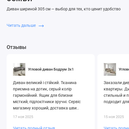
Диван шириной 305 см — выбор для тех, кто ценит удобство
и эстетику. Он легко зонирует пространство и становится
акцентом интерьера.
Читать дальше
Подходит для сна и отдыха
Надёжные механизмы и материалы
Отзывы
Разнообразие тканей и оттенков
Купите угловой диван 305 см в Киеве — качество и стиль от
СоюзМебель.
Угловой диван Бодрум 3х1
Углов
Диван великий і стійкий. Тканина
Заказали ди
приємна на дотик, серый колір
квартиры. Д
гармонійний. Ящик для білизни
стильный и 
місткий, підлокітники зручні. Сервіс
подходит для
магазину хороший, доставка шви..
17 ноя 2025
15 ноя 2025
Читать полный отзыв
Читать полн