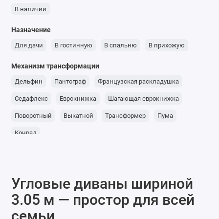
В наличии
Назначение
Для дачи
В гостинную
В спальню
В прихожую
Механизм трансформации
Дельфин
Пантограф
Французская раскладушка
Седафлекс
Еврокнижка
Шагающая еврокнижка
Поворотный
Выкатной
Трансформер
Пума
Конрад
Угловые диваны шириной
3.05 м — простор для всей
семьи