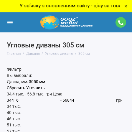
У звʼязку з оновленням сайту - ціну за товар уточнюй
×
Угловые диваны 305 см
Главная
Диваны
Угловые диваны
305 см
Фильтр
Вы выбрали:
Длина, мм:
3050 мм
Сбросить
Уточнить
34,4 тыс.
-
56,8 тыс.
грн
Цена
-
грн
34 тыс.
40 тыс.
46 тыс.
51 тыс.
57 тыс.