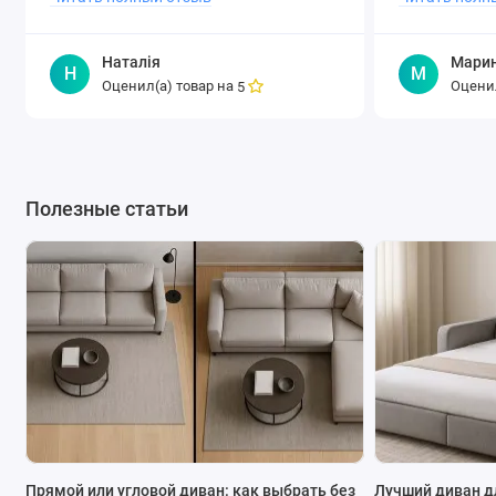
Наталія
Мари
Н
М
Оценил(а) товар на
Оценил
5
Полезные статьи
Прямой или угловой диван: как выбрать без
Лучший диван д