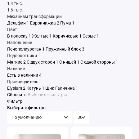
1,4 тыс.
1,6 тыс.
Механизм трансформации
Дельфин
1
Еврокнижка
2
Пума
1
Цвет
В полоску
1
Желтые
1
Коричневые
1
Серые
1
Наполнение
Пенополиуретан
1
Пружинный блок
3
Подлокотники
Мягкие
2
С двух сторон
1
С нишей
1
С одной стороны
1
Наличие
Есть в наличии
4
Производитель
Elysium
2
Катунь
1
Шик Галичина
1
Сбросить
Выберите фильтры
Фильтр
Выберите фильтры