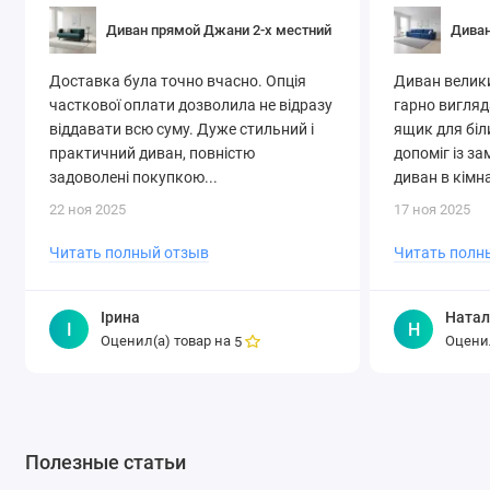
СоюзМебель.
Диван прямой Джани 2-х местний
Диван
Доставка була точно вчасно. Опція
Диван великий
часткової оплати дозволила не відразу
гарно вигляд
віддавати всю суму. Дуже стильний і
ящик для біл
практичний диван, повністю
допоміг із за
задоволені покупкою...
диван в кімна
22 ноя 2025
17 ноя 2025
Читать полный отзыв
Читать полн
Ірина
Натал
І
Н
Оценил(а) товар на
Оценил
5
Полезные статьи