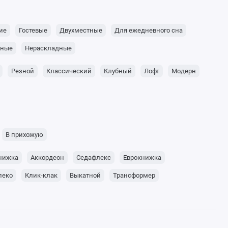
ие
Гостевые
Двухместные
Для ежедневного сна
ьные
Нераскладные
Резной
Классический
Клубный
Лофт
Модерн
В прихожую
нижка
Аккордеон
Седафлекс
Еврокнижка
леко
Клик-клак
Выкатной
Трансформер