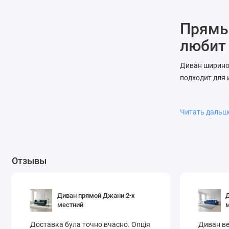
Прямые
любит
Диван ширино
подходит для 
Простор
Лёгкий 
Читать даль
Совреме
Покупайте пр
Отзывы
Диван прямой Джани 2-х
Д
местний
Доставка була точно вчасно. Опція
Диван ве