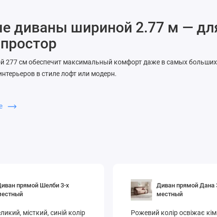
 диваны шириной 2.77 м — для
 простор
й 277 см обеспечит максимальный комфорт даже в самых больших
интерьеров в стиле лофт или модерн.
ное и мягкое сиденье
уход за обивкой
ше
нные ткани и оттенки
ямые диваны 277 см в Киеве — надёжная мебель от СоюзМебель.
иван прямой Шелби 3-х
Диван прямой Дана 
местный
местный
ликий, місткий, синій колір
Рожевий колір освіжає кім