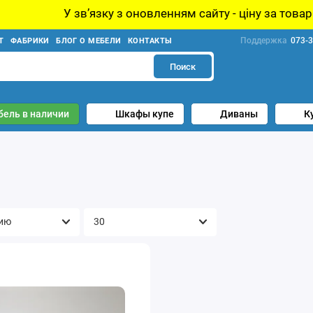
звʼязку з оновленням сайту - ціну за товар уточнюйте 
Поддержка
073-3
Т
ФАБРИКИ
БЛОГ О МЕБЕЛИ
КОНТАКТЫ
Поиск
бель в наличии
Шкафы купе
Диваны
К