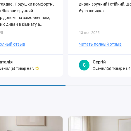
глядає. Подушки комфортні,
диван зручний і стійкий. 
 білизни зручний.
була швидка...
 допоміг із замовленням,
ніс диван в кімнату а..
25
13 ноя 2025
полный отзыв
Читать полный отзыв
аталія
Сергій
С
ценил(а) товар на
Оценил(а) товар на
5
4