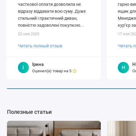
часткової оплати дозволила не
гарно ви
відразу віддавати всю суму. Дуже
ящик для
стильний і практичний диван,
Менеджер
повністю задоволені покупкою...
кур’єр за
22 ноя 2025
17 ноя 20
Читать полный отзыв
Читать 
Ірина
Н
І
Н
Оценил(а) товар на
О
5
Полезные статьи