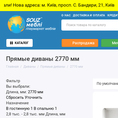
реса: м. Київ, просп. С. Бандери, 21, Київ
У 
О НАС
ДОСТАВКА И ОПЛАТА
КРЕДИ
Распродажа
Ме
КАТАЛОГ
Прямые диваны 2770 мм
Главная
Диваны
Прямые диваны
2770 мм
Фильтр
Вы выбрали:
Длина, мм:
2770 мм
Сбросить
Уточнить
Назначение
В гостинную
1
В спальню
1
2,8 тыс.
-
2,8 тыс.
мм
Длина, мм