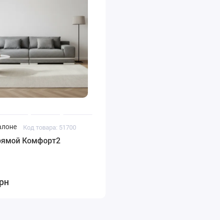
алоне
Код товара: 51700
рямой Комфорт2
грн