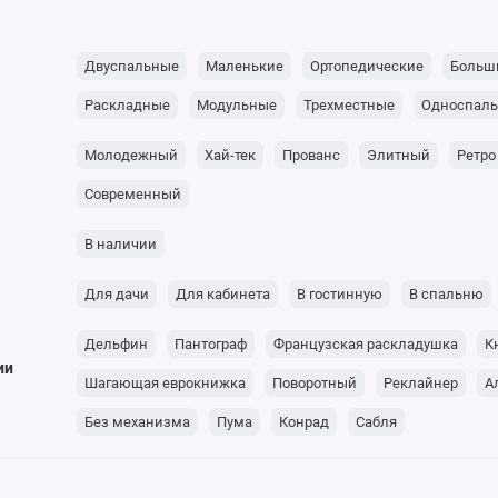
Двуспальные
Маленькие
Ортопедические
Больш
Раскладные
Модульные
Трехместные
Односпал
Молодежный
Хай-тек
Прованс
Элитный
Ретро
Современный
В наличии
Для дачи
Для кабинета
В гостинную
В спальню
Дельфин
Пантограф
Французская раскладушка
К
ии
Шагающая еврокнижка
Поворотный
Реклайнер
А
Без механизма
Пума
Конрад
Сабля