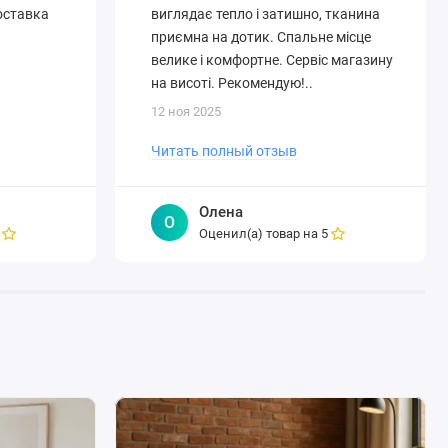
Доставка
виглядає тепло і затишно, тканина
приємна на дотик. Спальне місце
велике і комфортне. Сервіс магазину
на висоті. Рекомендую!..
12 ноя 2025
Читать полный отзыв
Олена
О
Оценил(а) товар на
5