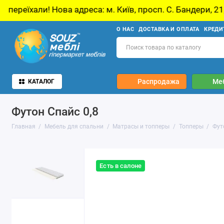
Нова адреса: м. Київ, просп. С. Бандери, 21, Київ
О НАС
ДОСТАВКА И ОПЛАТА
КРЕДИ
Распродажа
Ме
КАТАЛОГ
Футон Спайс 0,8
Главная
Мебель для спальни
Матрасы и топперы
Топперы
Фут
Есть в салоне