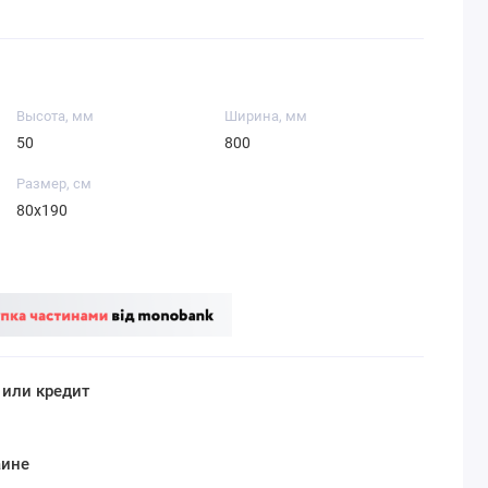
Высота, мм
Ширина, мм
50
800
Размер, см
80x190
 или кредит
аине