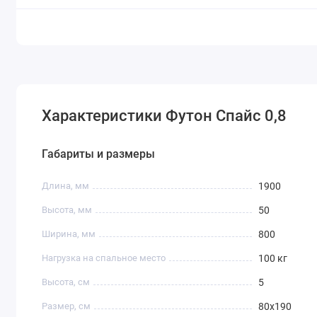
Характеристики Футон Спайс 0,8
Габариты и размеры
Длина, мм
1900
Высота, мм
50
Ширина, мм
800
Нагрузка на спальное место
100 кг
Высота, см
5
Размер, см
80x190