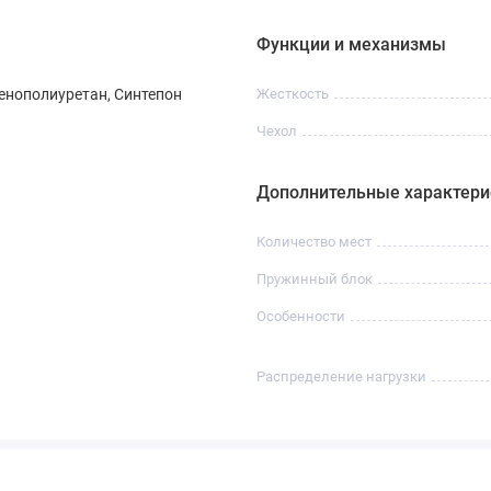
Функции и механизмы
енополиуретан, Синтепон
Жесткость
Чехол
Дополнительные характери
Количество мест
Пружинный блок
Особенности
Распределение нагрузки