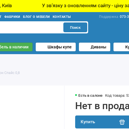
У звʼязку з оновленням сайту - ціну за товар уто
Поддержка
073-3
Т
ФАБРИКИ
БЛОГ О МЕБЕЛИ
КОНТАКТЫ
Поиск
бель в наличии
Шкафы купе
Диваны
К
он Спайс 0,8
Есть в салоне
Код товара: 5
Нет в прод
Купить