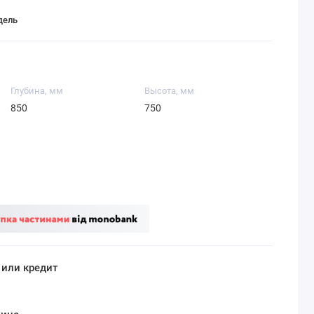
дель
Глубина, мм
Высота, мм
850
750
 или кредит