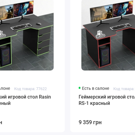
алоне
Есть в салоне
Код товара: 77622
Код товара:
ий игровой стол Rasin
Геймерский игровой сто
леный
RS-1 красный
н
9 359 грн