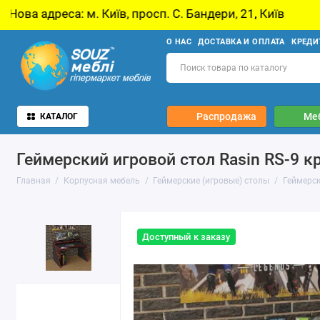
, просп. С. Бандери, 21, Київ
У звʼязку з о
О НАС
ДОСТАВКА И ОПЛАТА
КРЕДИ
Распродажа
Ме
КАТАЛОГ
Геймерский игровой стол Rasin RS-9 
Главная
Корпусная мебель
Геймерские (игровые) столы
Геймерск
Доступный к заказу