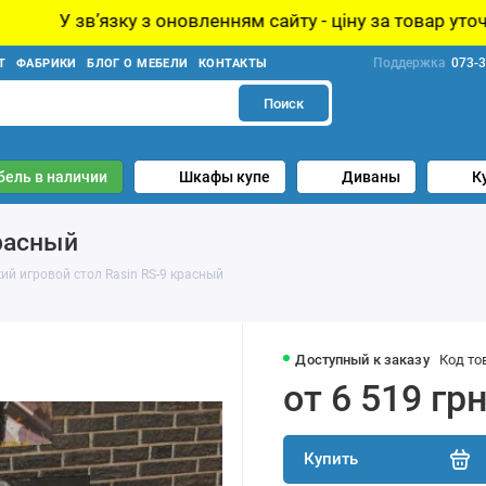
новленням сайту - ціну за товар уточнюйте у менеджера!
Поддержка
073-3
Т
ФАБРИКИ
БЛОГ О МЕБЕЛИ
КОНТАКТЫ
Поиск
бель в наличии
Шкафы купе
Диваны
К
красный
ий игровой стол Rasin RS-9 красный
Доступный к заказу
Код то
от 6 519 гр
Купить