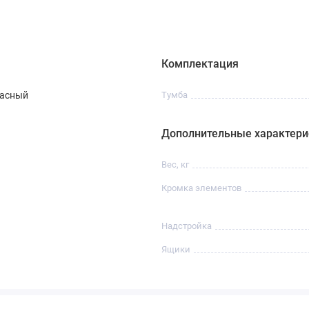
Комплектация
расный
Тумба
Дополнительные характери
Вес, кг
Кромка элементов
Надстройка
Ящики