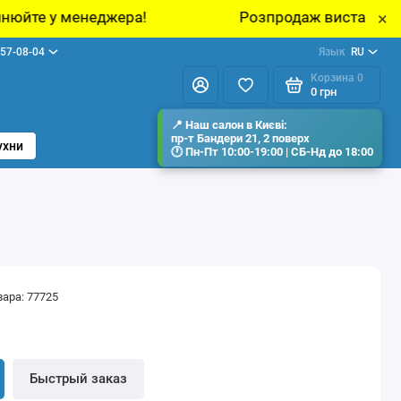
Розпродаж виставкових зразків меблів у шо
×
57-08-04
Язык
RU
Корзина
0
0 грн
ухни
вара: 77725
н
Быстрый заказ