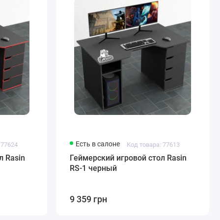
Есть в салоне
 77624
Код товара: 77613
л Rasin
Геймерский игровой стол Rasin
RS-1 черный
9 359 грн