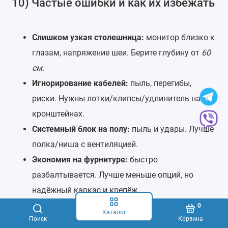
10) Частые ошибки и как их избежать
Слишком узкая столешница:
монитор близко к
глазам, напряжение шеи. Берите глубину от
60
см
.
Игнорирование кабелей:
пыль, перегибы,
риски. Нужны лотки/клипсы/удлинитель на
кронштейнах.
Системный блок на полу:
пыль и удары. Лучше
полка/ниша с вентиляцией.
Экономия на фурнитуре:
быстро
разбалтывается. Лучше меньше опций, но
надёжный каркас и крепёж.
Выбор по картинке:
проверяйте схемы,
0
Каталог
Поиск
Корзина
габариты, фото снизу, отзывы.