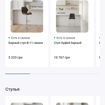
Есть в салоне
Есть в салоне
Ес
Барный стул B-11 гавана
Стул Орфей барный
Бар
5 233 грн
10 767 грн
Нет
Стулья