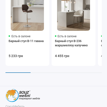
Есть в салоне
Есть в салоне
Ес
Барный стул B-11 гавана
Барный стул B-236
Бар
маршмеллоу капучино
окс
5 233 грн
4 455 грн
4 4
СоюзМебель