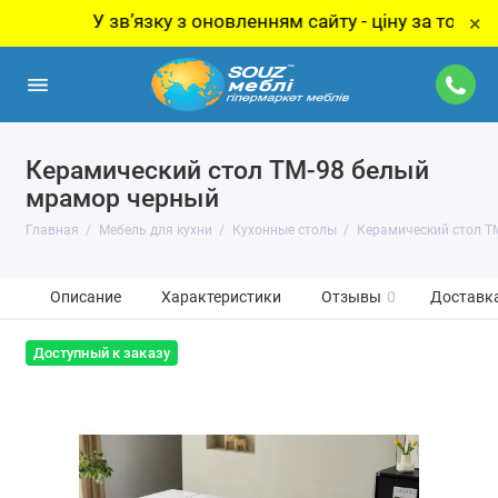
У звʼязку з оновленням сайту - ціну за товар уточню
×
Керамический стол TM-98 белый
мрамор черный
Главная
Мебель для кухни
Кухонные столы
Керамический стол T
Описание
Характеристики
Отзывы
0
Доставка
Доступный к заказу