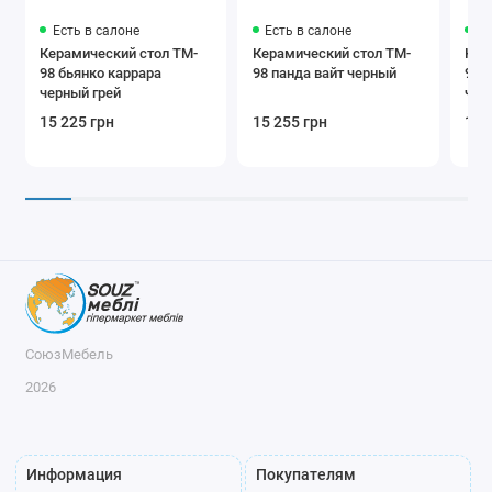
Есть в салоне
Есть в салоне
Ес
Керамический стол TM-
Керамический стол TM-
Кер
98 бьянко каррара
98 панда вайт черный
98-
черный грей
чер
15 225 грн
15 255 грн
13 
СоюзМебель
2026
Информация
Покупателям