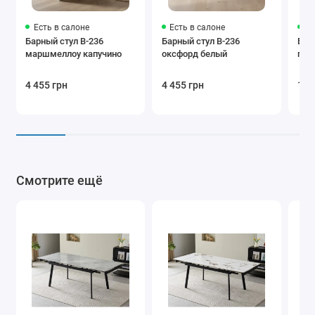
Есть в салоне
Есть в салоне
Ес
Барный стул B-236
Барный стул B-236
Буф
маршмеллоу капучино
оксфорд белый
гол
4 455 грн
4 455 грн
18 
Смотрите ещё