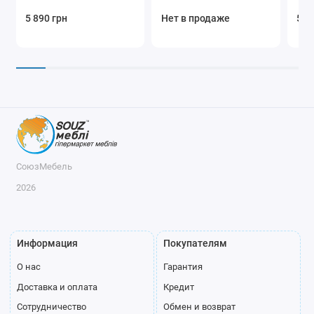
5 890 грн
Нет в продаже
5 1
СоюзМебель
2026
Информация
Покупателям
О нас
Гарантия
Доставка и оплата
Кредит
Сотрудничество
Обмен и возврат