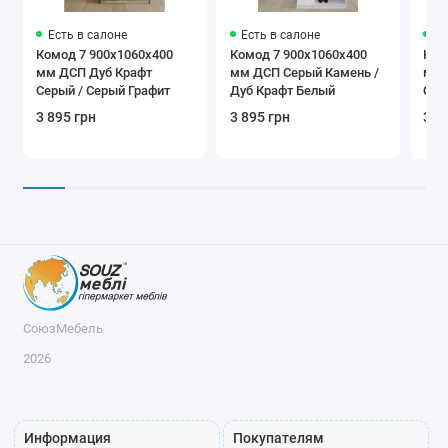
Есть в салоне
Есть в салоне
Ес
Комод 7 900х1060х400
Комод 7 900х1060х400
Ком
мм ДСП Дуб Крафт
мм ДСП Серый Камень /
мм 
Серый / Серый Графит
Дуб Крафт Белый
Сер
3 895 грн
3 895 грн
3 8
СоюзМебель
2026
Информация
Покупателям