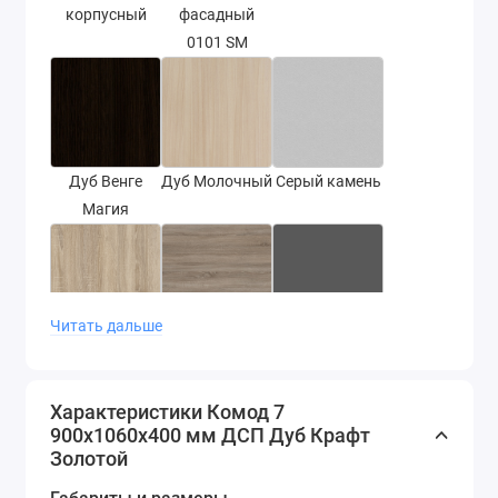
корпусный
фасадный
0101 SM
Дуб Венге
Дуб Молочный
Серый камень
Магия
Читать дальше
Дуб Сонома
Дуб сонома
Серый графит
трюфель
Характеристики Комод 7
900х1060х400 мм ДСП Дуб Крафт
Золотой