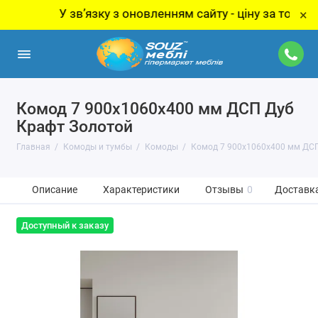
У звʼязку з оновленням сайту - ціну за товар уточню
×
Комод 7 900х1060х400 мм ДСП Дуб
Крафт Золотой
Главная
Комоды и тумбы
Комоды
Комод 7 900х1060х400 мм ДСП
Описание
Характеристики
Отзывы
0
Доставка
Доступный к заказу