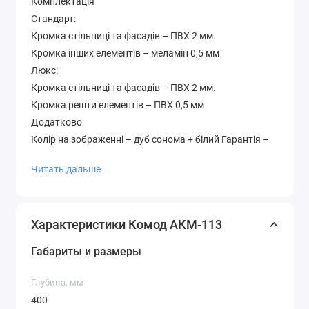
Комплектація
Стандарт:
Кромка стільниці та фасадів – ПВХ 2 мм.
Кромка інших елементів – меламін 0,5 мм
Люкс:
Кромка стільниці та фасадів – ПВХ 2 мм.
Кромка решти елементів – ПВХ 0,5 мм
Додатково
Колір на зображенні – дуб сонома + білий Гарантія –
12 місяців Матеріал – ламіноване ДСП 16 мм.
Читать дальше
Палітра кольорів лДСП (будь-який колір можна
вибрати без доплати до вартості )
Характеристики Комод АКМ-113
Габариты и размеры
Глубина, мм
400