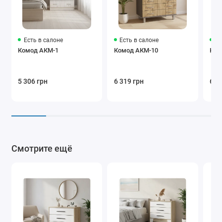
Есть в салоне
Есть в салоне
Ес
Комод АКМ-1
Комод АКМ-10
Ком
5 306 грн
6 319 грн
6 5
Смотрите ещё