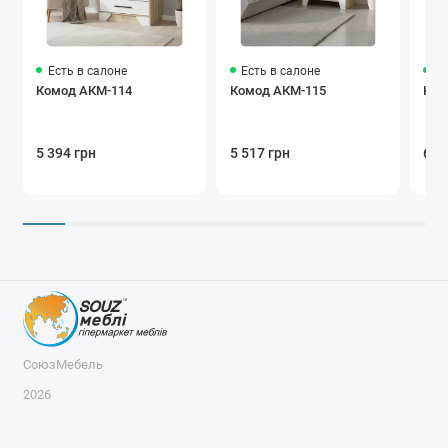
Есть в салоне
Есть в салоне
Ес
Комод АКМ-114
Комод АКМ-115
Ком
5 394 грн
5 517 грн
6 2
СоюзМебель
2026