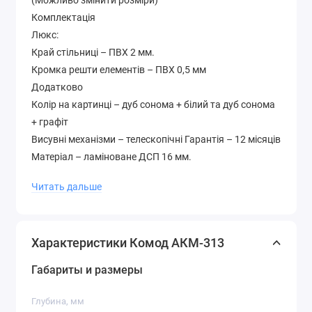
(Можливо змінити розміри)
Комплектація
Люкс:
Край стільниці – ПВХ 2 мм.
Кромка решти елементів – ПВХ 0,5 мм
Додатково
Колір на картинці – дуб сонома + білий та дуб сонома
+ графіт
Висувні механізми – телескопічні Гарантія – 12 місяців
Матеріал – ламіноване ДСП 16 мм.
Палітра кольорів лДСП (будь-який колір можна
Читать дальше
вибрати без доплати до вартості )
Характеристики Комод АКМ-313
Габариты и размеры
Глубина, мм