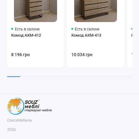
Есть в салоне
Есть в салоне
Ес
Комод АКМ-412
Комод АКМ-413
Ком
8 196 грн
10 034 грн
10 
СоюзМебель
2026