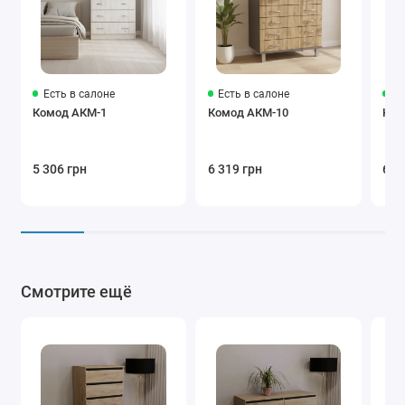
Есть в салоне
Есть в салоне
Ес
Комод АКМ-1
Комод АКМ-10
Ком
5 306 грн
6 319 грн
6 5
Смотрите ещё