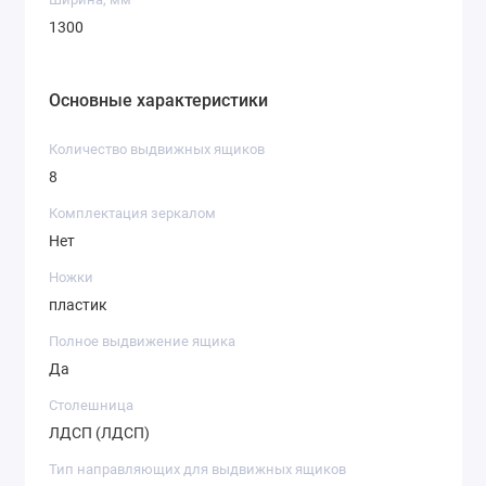
1300
Основные характеристики
Количество выдвижных ящиков
8
Комплектация зеркалом
Нет
Ножки
пластик
Полное выдвижение ящика
Да
Столешница
ЛДСП (ЛДСП)
Тип направляющих для выдвижных ящиков