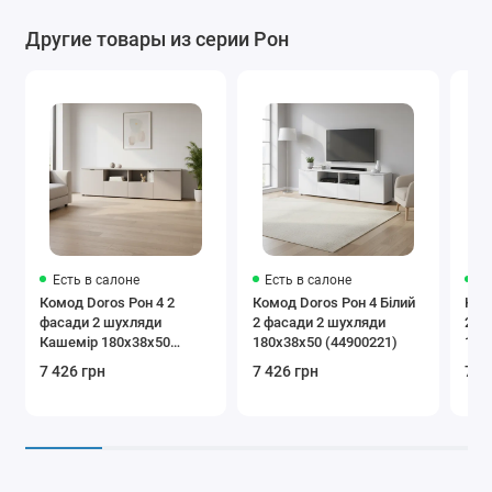
Другие товары из серии Рон
Есть в салоне
Есть в салоне
Ес
Комод Doros Рон 4 2
Комод Doros Рон 4 Білий
Ком
фасади 2 шухляди
2 фасади 2 шухляди
2 ф
Кашемір 180х38х50
180х38х50 (44900221)
180
(41516046)
7 426 грн
7 426 грн
7 4