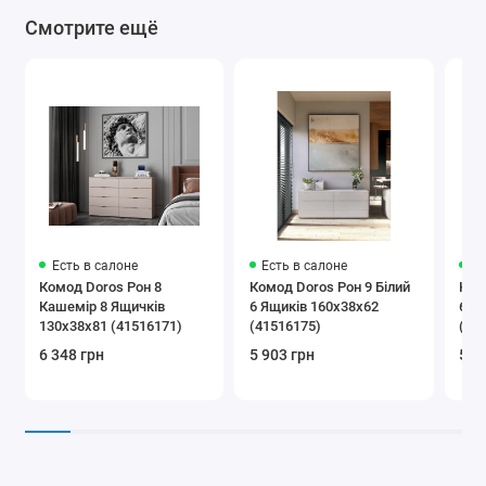
Смотрите ещё
Есть в салоне
Есть в салоне
Ес
Комод Doros Рон 8
Комод Doros Рон 9 Білий
Ком
Кашемір 8 Ящичків
6 Ящиків 160х38х62
6 Я
130х38х81 (41516171)
(41516175)
(41
6 348 грн
5 903 грн
5 9