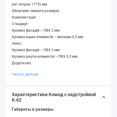
рег.опорах 1775) мм
(Можливо змінити розміри)
Комплектація
Стандарт:
Кромка фасадів – ПВХ 2 мм
Кромка інших елементів – меламін 0,5 мм
Люкс:
Кромка фасадів – ПВХ 2 мм
Кромка решти елементів – ПВХ 0,5 мм
Додатково
Колір на картинці – венге + дуб молочний Висувні
Читать дальше
механізми – телескопічні Гарантія – 12 місяців
Матеріал – ламіноване ДСП 16 мм.
Палітра кольорів лДСП (будь-який колір можна
Характеристики Комод с надстройкой
вибрати без доплати до вартості )
К-62
Габариты и размеры