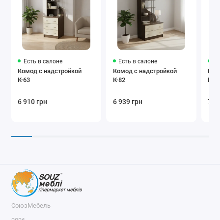
Есть в салоне
Есть в салоне
Ес
Комод с надстройкой
Комод с надстройкой
Ком
К-63
К-82
К-83
6 910 грн
6 939 грн
7 8
СоюзМебель