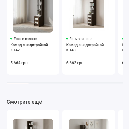
Есть в салоне
Есть в салоне
Ес
Комод с надстройкой
Комод с надстройкой
Ком
К-142
К-143
К-1
5 664 грн
6 662 грн
6 7
Смотрите ещё