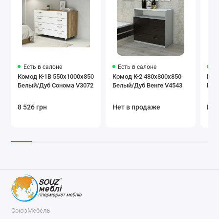
Есть в салоне
Есть в салоне
Ес
Комод К-1В 550x1000x850
Комод К-2 480x800x850
Ком
Белый/Дуб Сонома V3072
Белый/Дуб Венге V4543
Бел
8 526 грн
Нет в продаже
Нет
СоюзМебель