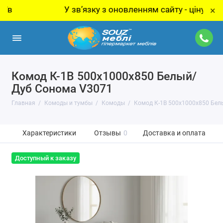
У звʼязку з оновленням сайту - ціну за товар
×
Комод К-1В 500x1000x850 Белый/
Дуб Сонома V3071
Главная
Комоды и тумбы
Комоды
Комод К-1В 500x1000x850 Бел
Характеристики
Отзывы
0
Доставка и оплата
Доступный к заказу