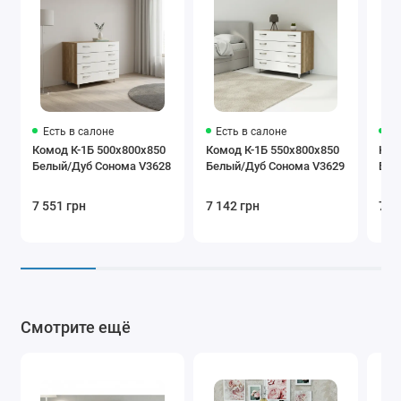
Есть в салоне
Есть в салоне
Ес
Комод К-1Б 500x800x850
Комод К-1Б 550x800x850
Ком
Белый/Дуб Сонома V3628
Белый/Дуб Сонома V3629
Бел
7 551 грн
7 142 грн
7 6
Смотрите ещё