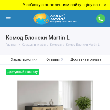
У звʼязку з оновленням сайту - ціну за товар уточ
×
Комод Блонски Martin L
Главная
Комоды и тумбы
Комоды
Комод Блонски Martin L
Характеристики
Отзывы
0
Доставка и оплата
Доступный к заказу