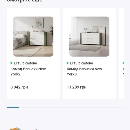
Есть в салоне
Есть в салоне
Ес
Комод Блонски New
Комод Блонски New
Ком
York2
York3
Yor
8 942 грн
11 289 грн
11 