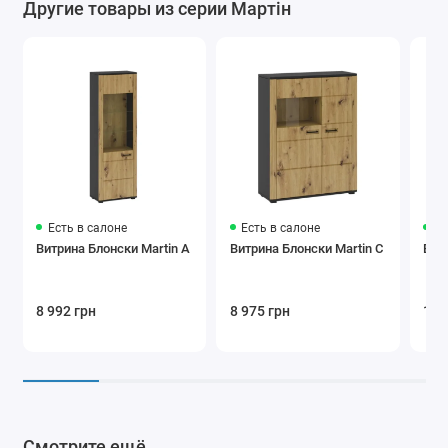
Другие товары из серии Мартін
Есть в салоне
Есть в салоне
Ес
Витрина Блонски Martin A
Витрина Блонски Martin C
Вит
8 992 грн
8 975 грн
13 
Смотрите ещё