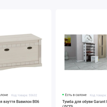
алоне
Есть в салоне
Код товара: 55632
Код товара:
я взуття Вавилон В06
Тумба для обуви Garant
(ДСП)