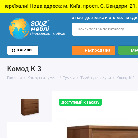
адреса: м. Київ, просп. С. Бандери, 21, Київ
О НАС
ДОСТАВКА И ОПЛАТА
КРЕДИ
Распродажа
Ме
КАТАЛОГ
Комод К 3
Главная
Комоды и тумбы
Тумбы
Тумбы для обуви
Комод К 3
Доступный к заказу