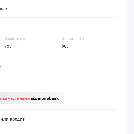
дель
Высота, мм
Ширина, мм
750
800
,
 или кредит