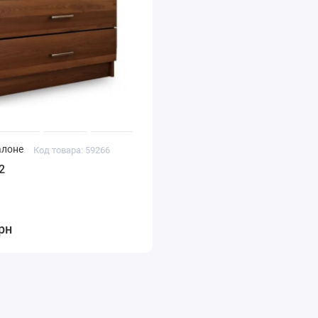
алоне
Код товара: 59266
2
рн