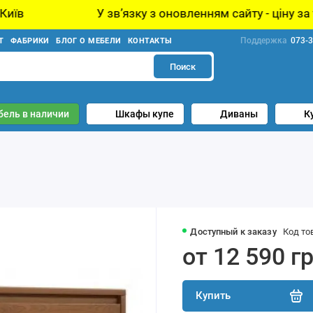
У звʼязку з оновленням сайту - ціну за товар уточнюйт
Поддержка
073-3
Т
ФАБРИКИ
БЛОГ О МЕБЕЛИ
КОНТАКТЫ
Поиск
бель в наличии
Шкафы купе
Диваны
К
Доступный к заказу
Код то
от 12 590 г
Купить