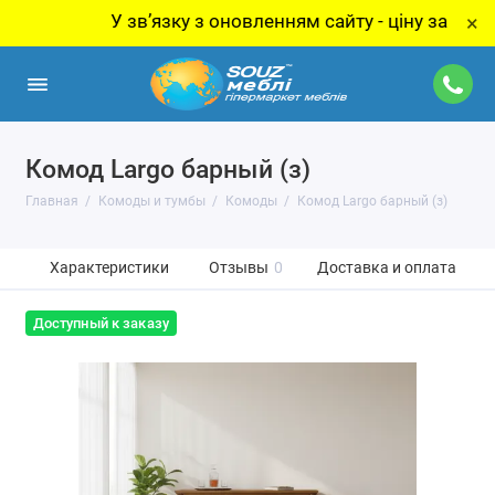
У звʼязку з оновленням сайту - ціну за товар уто
×
Комод Largo барный (з)
Главная
Комоды и тумбы
Комоды
Комод Largo барный (з)
Характеристики
Отзывы
0
Доставка и оплата
Доступный к заказу