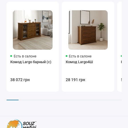
Есть в салоне
Есть в салоне
Ес
Комод Largo барный (с)
Комод Largo4Ш
Ком
38 072 грн
28 191 грн
50 