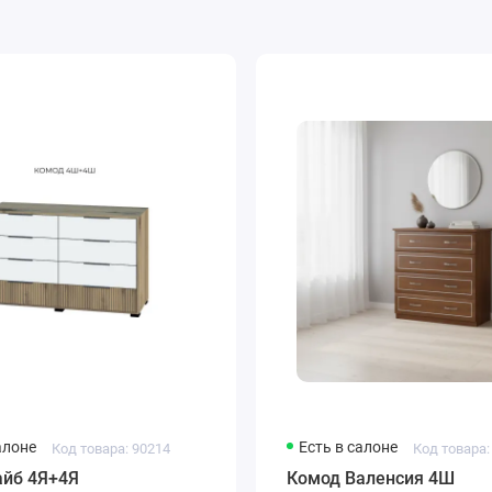
алоне
Есть в салоне
Код товара: 90214
Код товара:
айб 4Я+4Я
Комод Валенсия 4Ш