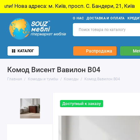
 м. Київ, просп. С. Бандери, 21, Київ
У звʼя
О НАС
ДОСТАВКА И ОПЛАТА
КРЕДИ
Распродажа
Ме
КАТАЛОГ
Комод Висент Вавилон В04
Главная
Комоды и тумбы
Комоды
Комод Вавилон В04
Доступный к заказу