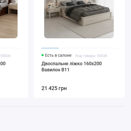
Есть в салоне
 55636
Код товара: 55638
200
Двоспальне ліжко 160x200
Вавилон В11
21 425 грн