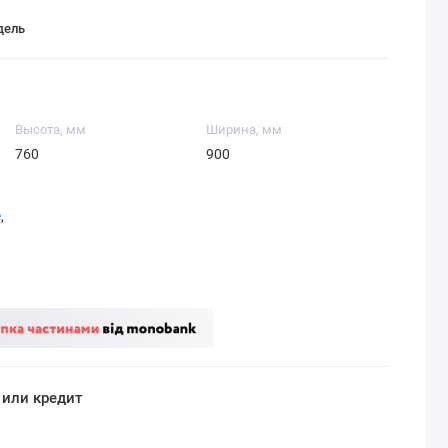
дель
Высота, мм
Ширина, мм
760
900
е
,
 или кредит