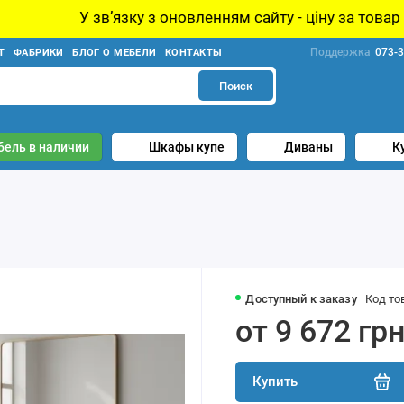
зку з оновленням сайту - ціну за товар уточнюйте у мен
Поддержка
073-3
Т
ФАБРИКИ
БЛОГ О МЕБЕЛИ
КОНТАКТЫ
Поиск
бель в наличии
Шкафы купе
Диваны
К
Доступный к заказу
Код то
от 9 672 гр
Купить