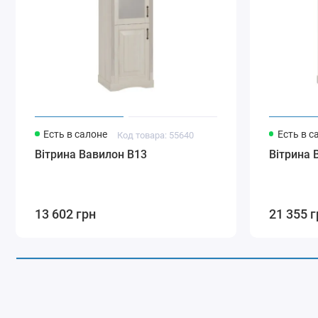
Есть в салоне
Есть в с
Код товара: 55640
Вітрина Вавилон В13
Вітрина 
13 602 грн
21 355 г