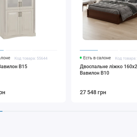
алоне
Есть в салоне
Код товара: 55644
Код товара:
Вавилон В15
Двоспальне ліжко 160x
Вавилон В10
рн
27 548 грн