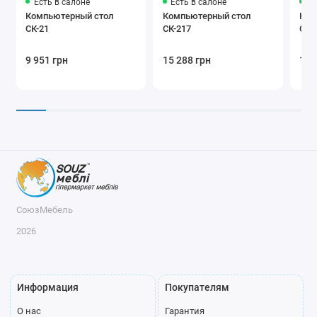
Есть в салоне
Есть в салоне
Ес
Компьютерный стол
Компьютерный стол
Ком
СК-21
СК-217
СК-
9 951 грн
15 288 грн
14 
СоюзМебель
2026
Информация
Покупателям
О нас
Гарантия