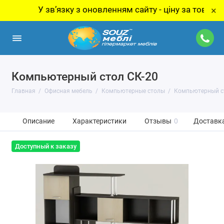
У звʼязку з оновленням сайту - ціну за товар уточн
×
Компьютерный стол СК-20
Главная
Офисная мебель
Компьютерные столы
Компьютерный с
Описание
Характеристики
Отзывы
0
Доставка
Доступный к заказу