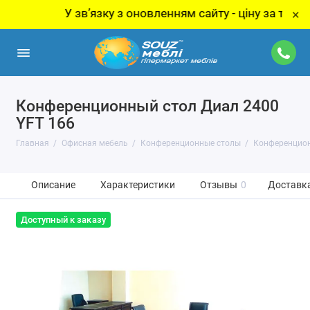
У звʼязку з оновленням сайту - ціну за товар уто
×
Конференционный стол Диал 2400
YFT 166
Главная
Офисная мебель
Конференционные столы
Конференцион
Описание
Характеристики
Отзывы
0
Доставка
Доступный к заказу