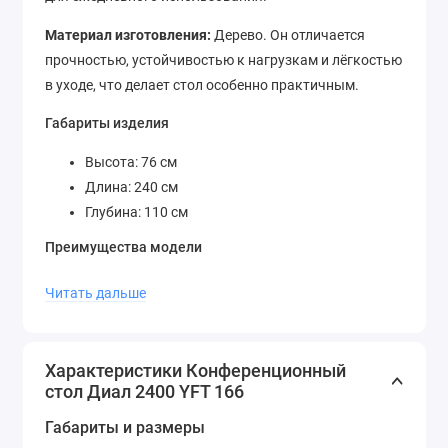
Материал изготовления:
Дерево. Он отличается
прочностью, устойчивостью к нагрузкам и лёгкостью
в уходе, что делает стол особенно практичным.
Габариты изделия
Высота: 76 см
Длина: 240 см
Глубина: 110 см
Преимущества модели
Стильный универсальный дизайн
Читать дальше
Надёжная и прочная конструкция
Подходит для различных типов помещений
Лёгкость ухода за материалами
Характеристики Конференционный
стол Диал 2400 YFT 166
Конференционный стол Диал 2400 YFT 166 идеально
впишется в современный интерьер, обеспечивая
Габариты и размеры
комфорт и эстетику в вашем пространстве.