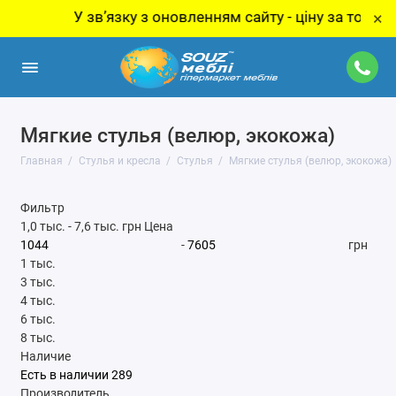
У звʼязку з оновленням сайту - ціну за товар уточнюй
×
Мягкие стулья (велюр, экокожа)
Главная
Стулья и кресла
Стулья
Мягкие стулья (велюр, экокожа)
Фильтр
1,0 тыс.
-
7,6 тыс.
грн
Цена
-
грн
1 тыс.
3 тыс.
4 тыс.
6 тыс.
8 тыс.
Наличие
Есть в наличии
289
Производитель