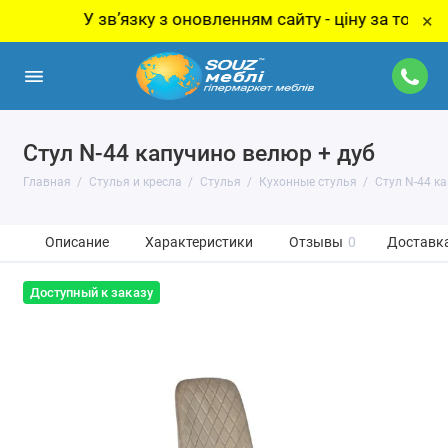
У звʼязку з оновленням сайту - ціну за товар уточн
×
Стул N-44 капучино велюр + дуб
Главная
Стулья и кресла
Стулья
Кухонные стулья
Стул N-44 к
Описание
Характеристики
Отзывы
0
Доставка
Доступный к заказу