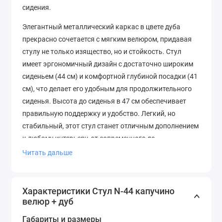
сидения.
Элегантный металлический каркас в цвете дуба
прекрасно сочетается с мягким велюром, придавая
стулу не только изящество, но и стойкость. Стул
имеет эргономичный дизайн с достаточно широким
сиденьем (44 см) и комфортной глубиной посадки (41
см), что делает его удобным для продолжительного
сиденья. Высота до сиденья в 47 см обеспечивает
правильную поддержку и удобство. Легкий, но
стабильный, этот стул станет отличным дополнением
к любому интерьеру, от современного до
классического, добавляя акцент на стиль и комфорт.
Читать дальше
Характеристики Стул N-44 капучино
велюр + дуб
Габариты и размеры