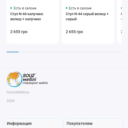
Есть в салоне
Есть в салоне
Ес
Стул N-44 капучино
Стул N-44 серый велюр +
Сту
велюр + капучино
серый
+ ч
2 655 грн
2 655 грн
2 6
СоюзМебель
2026
Информация
Покупателям