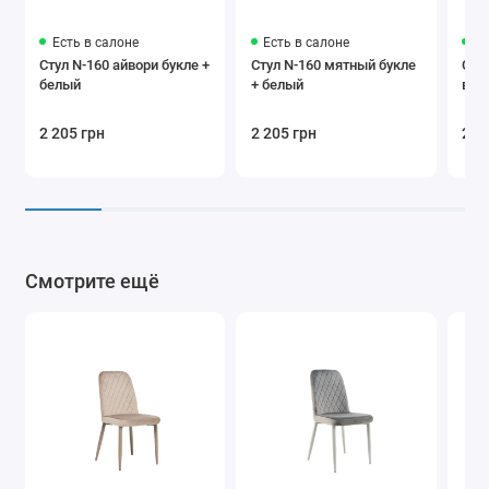
Есть в салоне
Есть в салоне
Ес
Стул N-160 айвори букле +
Стул N-160 мятный букле
Стул
белый
+ белый
вел
2 205 грн
2 205 грн
2 4
Смотрите ещё