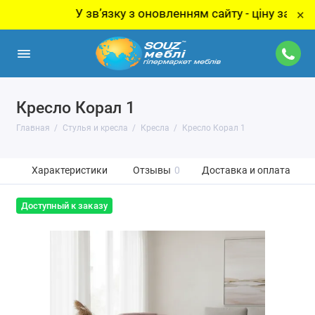
У звʼязку з оновленням сайту - ціну за товар ут
×
Кресло Корал 1
Главная
Стулья и кресла
Кресла
Кресло Корал 1
Характеристики
Отзывы
0
Доставка и оплата
Доступный к заказу