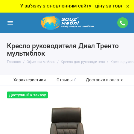
У звʼязку з оновленням сайту - ціну за товар уточню
×
Кресло руководителя Диал Тренто
мультиблок
Главная
Офисная мебель
Кресла для руководителя
Кресло руков
Характеристики
Отзывы
0
Доставка и оплата
Доступный к заказу