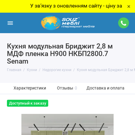
У звʼязку з оновленням сайту - ціну за товар уточ
×
Кухня модульная Бриджит 2,8 м
МДФ пленка H900 НКБП2800.7
Senam
Главная
Кухни
Недорогие кухни
Кухня модульная Бриджит 2,8 м
Характеристики
Отзывы
0
Доставка и оплата
Доступный к заказу