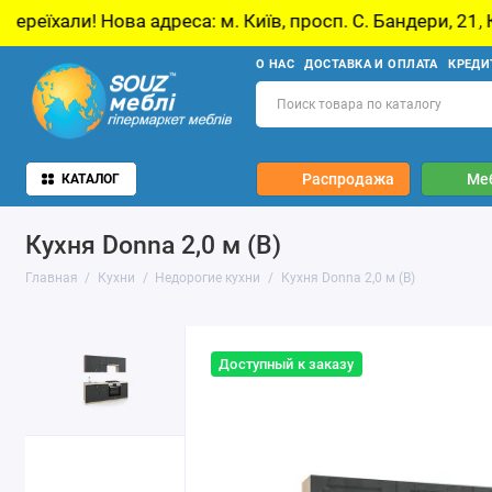
ва адреса: м. Київ, просп. С. Бандери, 21, Київ
О НАС
ДОСТАВКА И ОПЛАТА
КРЕДИ
Распродажа
Ме
КАТАЛОГ
Кухня Donna 2,0 м (B)
Главная
Кухни
Недорогие кухни
Кухня Donna 2,0 м (B)
Доступный к заказу