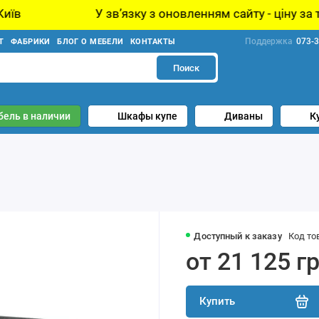
У звʼязку з оновленням сайту - ціну за товар уточн
Поддержка
073-3
Т
ФАБРИКИ
БЛОГ О МЕБЕЛИ
КОНТАКТЫ
Поиск
бель в наличии
Шкафы купе
Диваны
К
Доступный к заказу
Код то
от 21 125 г
Купить