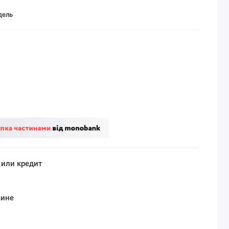
дель
 или кредит
аине