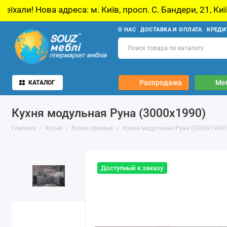
еса: м. Київ, просп. С. Бандери, 21, Київ
У 
О НАС
ДОСТАВКА И ОПЛАТА
КРЕДИ
Распродажа
Ме
КАТАЛОГ
Кухня модульная Руна (3000х1990)
Главная
Кухни
Кухни прямые
Кухня модульная Руна (3000х1990)
Доступный к заказу