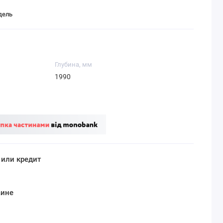
дель
Глубина, мм
1990
 или кредит
аине