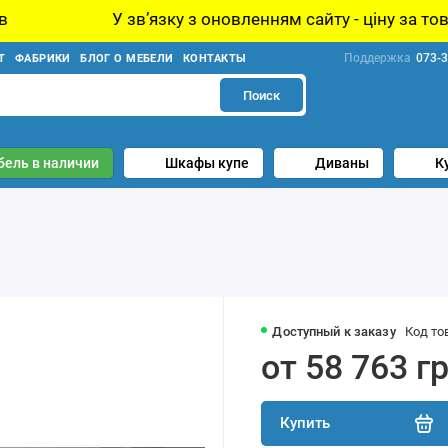
звʼязку з оновленням сайту - ціну за товар уточнюйте у
Поддержка
073-3
Т
ФАБРИКИ
БЛОГ О МЕБЕЛИ
КОНТАКТЫ
Поиск
бель в наличии
Шкафы купе
Диваны
К
Доступный к заказу
Код то
от 58 763 г
Купить