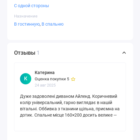
С одной стороны
Назначение
В гостинную
,
В спальню
Отзывы
1
Катерина
К
Оценка покупки 5
24 авг 2025
Дуже задоволені диваном Айленд. Коричневий
колір універсальний, гарно виглядає в нашій
вітальні. Оббивка з тканини щільна, приємна на
дотик. Спальне місце 160×200 досить велике —
спимо удвох з комфортом, ортопедичний ефект
від пружинного блоку реально відчувається.
Поворотний механізм зручний, розкладається
без зусиль. Ніша для білизни містка, поклали