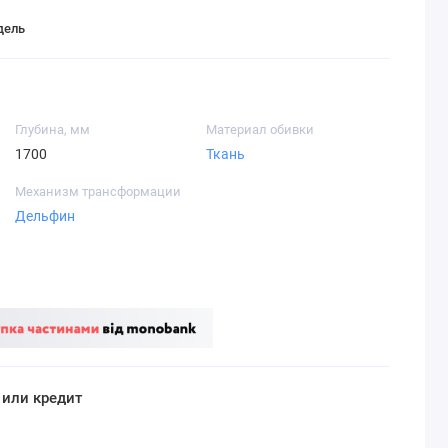
дель
Глубина, мм
Материал обивки
1700
Ткань
Механизм трансформации
Дельфин
 или кредит