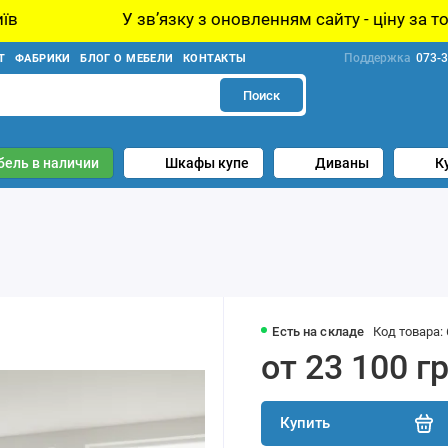
У звʼязку з оновленням сайту - ціну за товар уточ
Поддержка
073-3
Т
ФАБРИКИ
БЛОГ О МЕБЕЛИ
КОНТАКТЫ
Поиск
бель в наличии
Шкафы купе
Диваны
К
Есть на складе
Код товара:
от 23 100 г
Купить