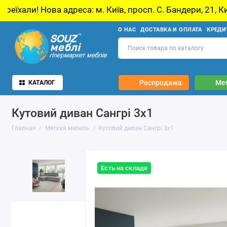
ова адреса: м. Київ, просп. С. Бандери, 21, Київ
О НАС
ДОСТАВКА И ОПЛАТА
КРЕДИ
Распродажа
Ме
КАТАЛОГ
Кутовий диван Сангрі 3х1
Главная
Мягкая мебель
Кутовий диван Сангрі 3х1
Есть на складе