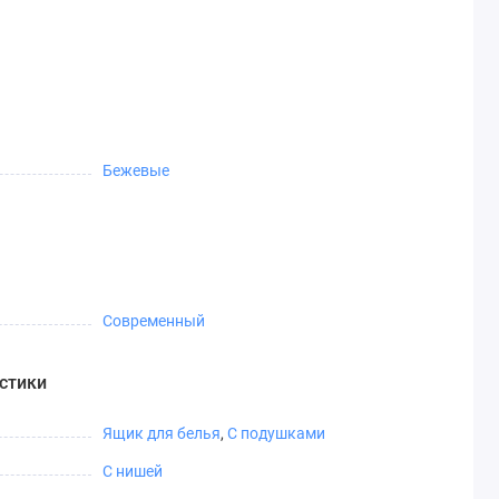
Бежевые
Современный
стики
Ящик для белья
,
С подушками
С нишей