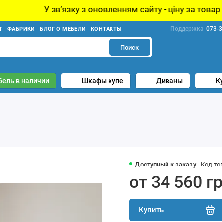
звʼязку з оновленням сайту - ціну за товар уточнюйте у
Поддержка
073-3
Т
ФАБРИКИ
БЛОГ О МЕБЕЛИ
КОНТАКТЫ
Поиск
бель в наличии
Шкафы купе
Диваны
К
Доступный к заказу
Код то
от 34 560 г
Купить