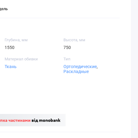
дель
Глубина, мм
Высота, мм
1550
750
Материал обивки
Тип
Ткань
Ортопедические
,
Раскладные