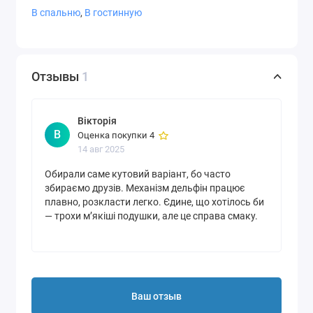
В спальню
,
В гостинную
Отзывы
1
Вікторія
В
Оценка покупки 4
14 авг 2025
Обирали саме кутовий варіант, бо часто
збираємо друзів. Механізм дельфін працює
плавно, розкласти легко. Єдине, що хотілось би
— трохи м’якіші подушки, але це справа смаку.
Загалом покупкою задоволені.
Ваш отзыв